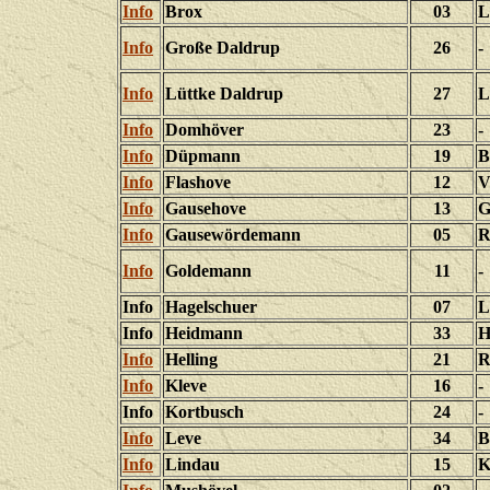
Info
Brox
03
L
Info
Große Daldrup
26
-
Info
Lüttke Daldrup
27
L
Info
Domhöver
23
-
Info
Düpmann
19
B
Info
Flashove
12
V
Info
Gausehove
13
G
Info
Gausewördemann
05
R
Info
Goldemann
11
-
Info
Hagelschuer
07
L
Info
Heidmann
33
H
Info
Helling
21
R
Info
Kleve
16
-
Info
Kortbusch
24
-
Info
Leve
34
B
Info
Lindau
15
K