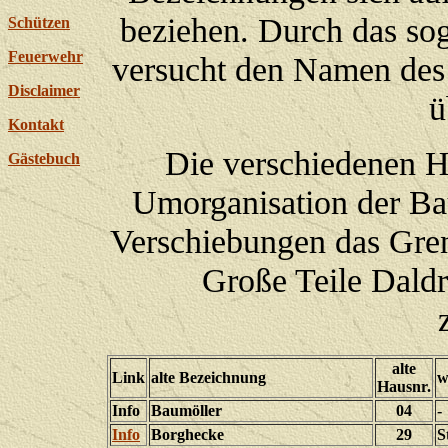
beziehen. Durch das so
Schützen
Feuerwehr
versucht den Namen des 
Disclaimer
ü
Kontakt
Die verschiedenen H
Gästebuch
Umorganisation der Baue
Verschiebungen das Gre
Große Teile Dald
alte
Link
alte Bezeichnung
w
Hausnr.
Info
Baumöller
04
-
Info
Borghecke
29
S