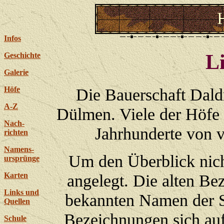
Infos
Li
Geschichte
Galerie
Die Bauerschaft Daldr
Höfe
A-Z
Dülmen. Viele der Höfe 
Nach-
Jahrhunderte von 
richten
Namens-
Um den Überblick nicht
ursprünge
angelegt. Die alten Be
Karten
Links und
bekannten Namen der Si
Quellen
Bezeichnungen sich au
Schule