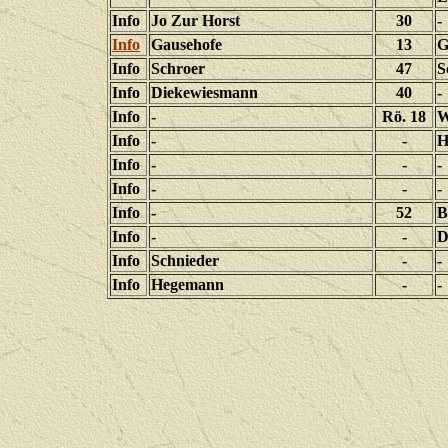
Info
Jo Zur Horst
30
-
Info
Gausehofe
13
G
Info
Schroer
47
S
Info
Diekewiesmann
40
-
Info
-
Rö. 18
W
Info
-
-
H
Info
-
-
-
Info
-
-
-
Info
-
52
B
Info
-
-
D
Info
Schnieder
-
-
Info
Hegemann
-
-