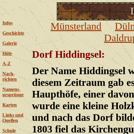
Infos
Münsterland
Dül
Geschichte
Daldru
Galerie
Dorf Hiddingsel:
Höfe
A-Z
Der Name Hiddingsel w
Nach-
richten
diesem Zeitraum gab e
Namens-
Haupthöfe, einer davo
ursprünge
wurde eine kleine Holzk
Karten
und nach das Dorf bild
Links und
Quellen
1803 fiel das Kirchengu
Schule